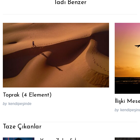
Tadı Benzer
Toprak (4 Element)
İlişki Mes
by
kendipeşinde
by
kendipeşin
Taze Çıkanlar