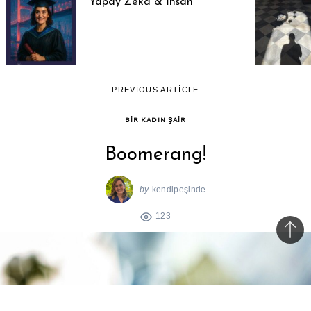
Yapay Zeka & İnsan
PREVIOUS ARTICLE
BIR KADIN ŞAIR
Boomerang!
by
kendipeşinde
123
Bac
to
top