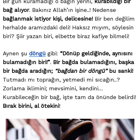
Bir gün kuramadığı o bağın yerini,
kurabildiği bir
bağ alıyor
. Bakınız Allah’ın işine..! Nedense
bağlanmak istiyor kişi, delicesine!
Bir ben değilim
herhalde aramızdaki deli! Haksız mıyım, söylesin
biri? Şiir yazan biri, elbette biraz kafiye bilmeli!
Aynen şu
döngü
gibi:
“Dönüp geldiğinde, aynısını
bulamadığın biri!”
.
Bir bağda bulamadığını, başka
bir bağda aradığın;
“bağdan bir döngü”
bu sanki!
Tutmadı mı toprağın, yetmedi mi sıcağın..?
Zorlama iklimini; mevsimini, kendini…
Kurabileceğin bir bağ, işte tam da önünde belirdi!
Bırak birini, al ötekini
!