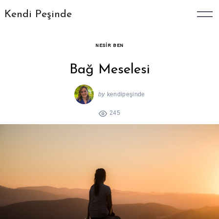
Skip
Kendi Peşinde
to
content
NESIR BEN
Bağ Meselesi
by
kendipeşinde
245