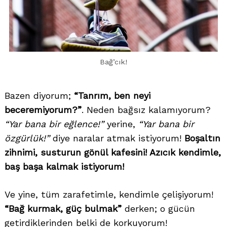
Bağ’cık!
Bazen diyorum;
“Tanrım, ben neyi
beceremiyorum?”
. Neden bağsız kalamıyorum?
“Yar bana bir eğlence!”
yerine,
“Yar bana bir
özgürlük!”
diye naralar atmak istiyorum!
Boşaltın
zihnimi, susturun gönül kafesini! Azıcık kendimle,
baş başa kalmak istiyorum!
Ve yine, tüm zarafetimle, kendimle çelişiyorum!
“Bağ kurmak, güç bulmak”
derken; o gücün
getirdiklerinden belki de korkuyorum!