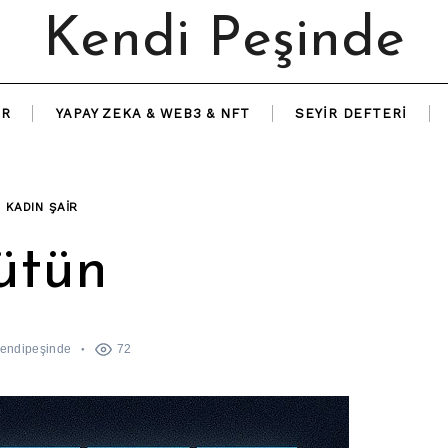
Kendi Peşinde
IR
YAPAY ZEKA & WEB3 & NFT
SEYIR DEFTERI
R KADIN ŞAIR
ütün
endipeşinde
72