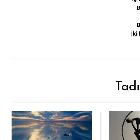
B
B
İki
Tadı