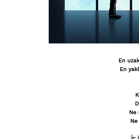
En uza
En yakl
Search
for:
K
D
Ne 
Ne
İç 