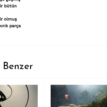
ir bütün
ir olmuş
 kırık parça
 Benzer