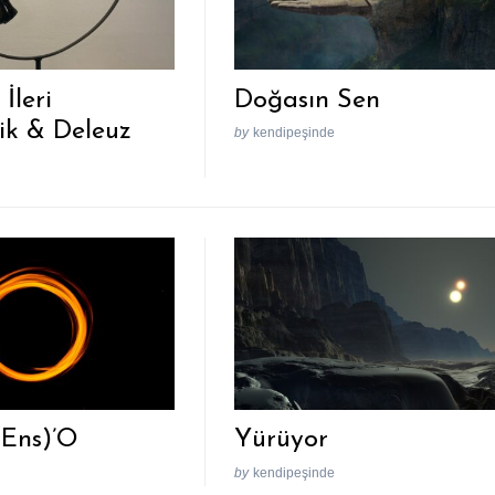
İleri
Doğasın Sen
k & Deleuz
by
kendipeşinde
(Ens)’O
Yürüyor
by
kendipeşinde