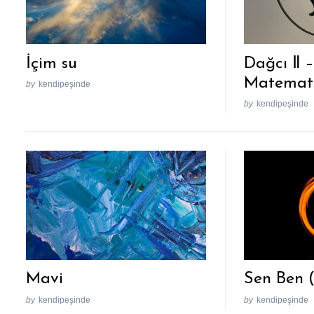
İçim su
Dağcı Ⅱ – 
Matemati
by
kendipeşinde
by
kendipeşinde
Mavi
Sen Ben 
by
kendipeşinde
by
kendipeşinde