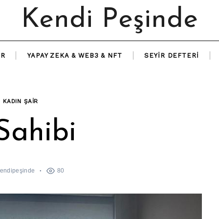
Kendi Peşinde
IR
YAPAY ZEKA & WEB3 & NFT
SEYIR DEFTERI
R KADIN ŞAIR
Sahibi
endipeşinde
80