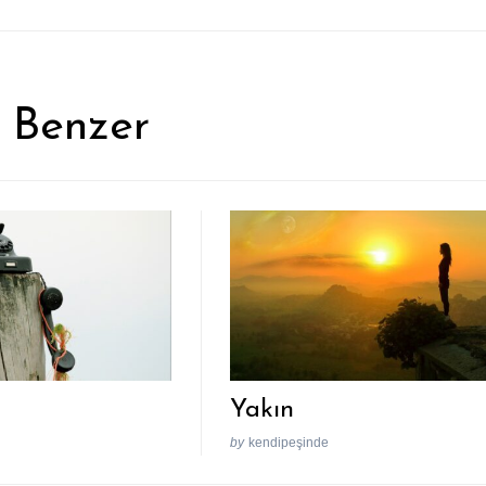
 Benzer
Yakın
by
kendipeşinde