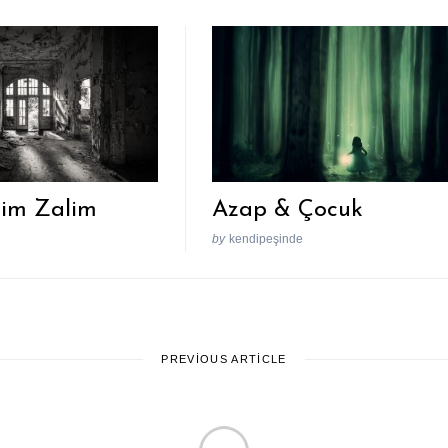
rim Zalim
Azap & Çocuk
by
kendipeşinde
PREVIOUS ARTICLE