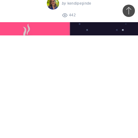
by
kendipeşinde
Bac
442
to
top
Blog yazılarına, yeni kategorimiz
Kripto Sanat
‘la
geri dönüyoruz!