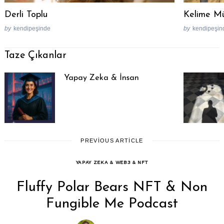
Derli Toplu
Kelime Mü
by
kendipeşinde
by
kendipeşin
Taze Çıkanlar
Yapay Zeka & İnsan
PREVIOUS ARTICLE
YAPAY ZEKA & WEB3 & NFT
Fluffy Polar Bears NFT & Non
Fungible Me Podcast