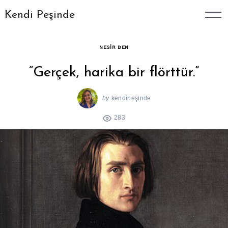
Skip
Kendi Peşinde
to
content
NESIR BEN
“Gerçek, harika bir flörttür.”
by
kendipeşinde
283