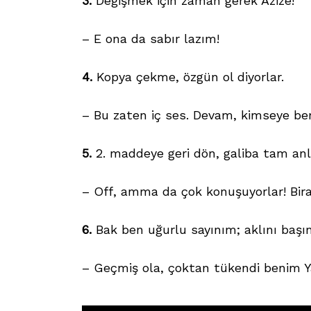
3.
Değişmek için zaman gerek Azize!
– E ona da sabır lazım!
4.
Kopya çekme, özgün ol diyorlar.
Search
for:
– Bu zaten iç ses. Devam, kimseye b
5.
2. maddeye geri dön, galiba tam anl
– Off, amma da çok konuşuyorlar! Bir
6.
Bak ben uğurlu sayınım; aklını başına
– Geçmiş ola, çoktan tükendi benim Y