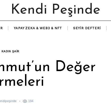
Kendi Peşinde
IR
YAPAY ZEKA & WEB3 & NFT
SEYIR DEFTERI
R KADIN ŞAIR
hmut’un Değer
meleri
endipeşinde
194