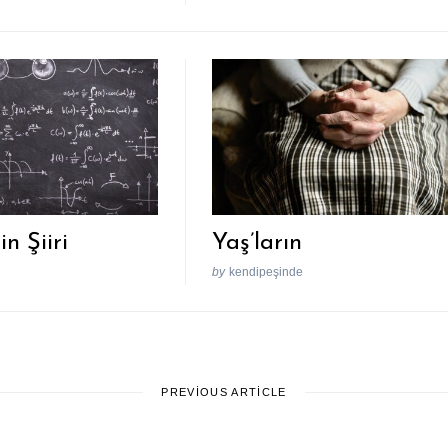
n Şiiri
Yaş’ların
by
kendipeşinde
PREVIOUS ARTICLE